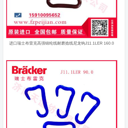
进口瑞士布雷克高强锦纶线耐磨捻线尼龙钩J11.1LER 160.0