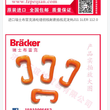
进口瑞士布雷克涤纶缝纫线耐磨捻线尼龙钩J11.1LER 112.0