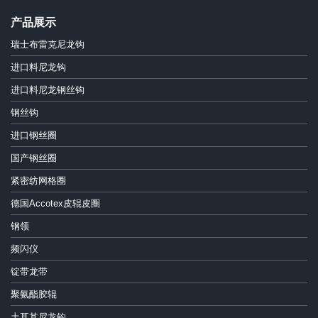
产品展示
瑞士布雷克尼龙钩
进口料尼龙钩
进口料尼龙钢丝钩
钢丝钩
进口钢丝圈
国产钢丝圈
紧密纺网格圈
德国Accotex皮辊皮圈
钢领
频闪仪
锭带龙带
聚氨酯胶辊
土耳其尼龙钩