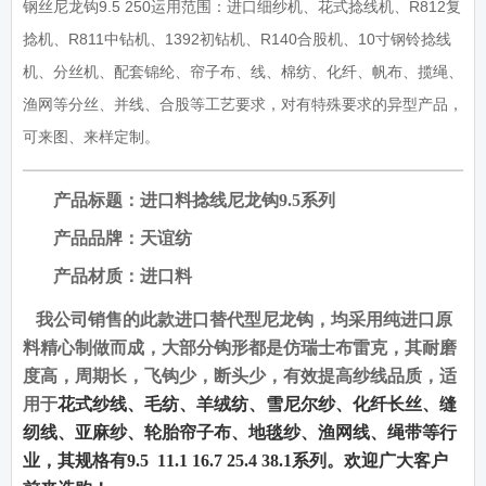
钢丝尼龙钩9.5 250运用范围：进口细纱机、花式捻线机、R812复
捻机、R811中钻机、1392初钻机、R140合股机、10寸钢铃捻线
机、分丝机、配套锦纶、帘子布、线、棉纺、化纤、帆布、揽绳、
渔网等分丝、并线、合股等工艺要求，对有特殊要求的异型产品，
可来图、来样定制。
产品标题：进口料捻线尼龙钩
9.5
系列
产品品牌：天谊纺
产品材质：进口料
我公司销售的此款进口替代型尼龙钩，均采用纯进口原
料精心制做而成，大部分钩形都是仿瑞士布雷克，其耐磨
度高，周期长，飞钩少，断头少，有效提高纱线品质，适
用于
花式纱线、毛纺、羊绒纺、雪尼尔纱、化纤长丝、缝
纫线、亚麻纱、轮胎帘子布、地毯纱、渔网线、绳带等行
业，其规格有
9.5
11.1 16.7 25.4 38.1
系列。欢迎广大客户