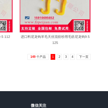
 112
进口料尼龙钩羊毛天丝混纺纱用毛纺尼龙钩9.5
125
149
个产品
1
2
3
4
下一页
微信关注