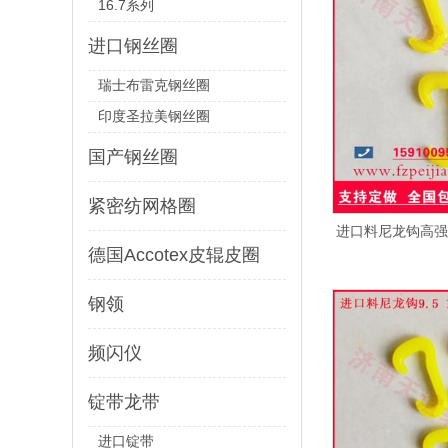
16.7系列
进口钢丝圈
瑞士布雷克钢丝圈
印度圣拉美钢丝圈
国产钢丝圈
紧密纺网格圈
进口料尼龙钩高强
德国Accotex皮辊皮圈
钢领
频闪仪
锭带龙带
进口锭带