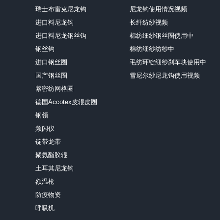
瑞士布雷克尼龙钩
尼龙钩使用情况视频
进口料尼龙钩
长纤纺纱视频
进口料尼龙钢丝钩
棉纺细纱钢丝圈使用中
钢丝钩
棉纺细纱纺纱中
进口钢丝圈
毛纺环锭细纱刹车块使用中
国产钢丝圈
雪尼尔纱尼龙钩使用视频
紧密纺网格圈
德国Accotex皮辊皮圈
钢领
频闪仪
锭带龙带
聚氨酯胶辊
土耳其尼龙钩
额温枪
防疫物资
呼吸机