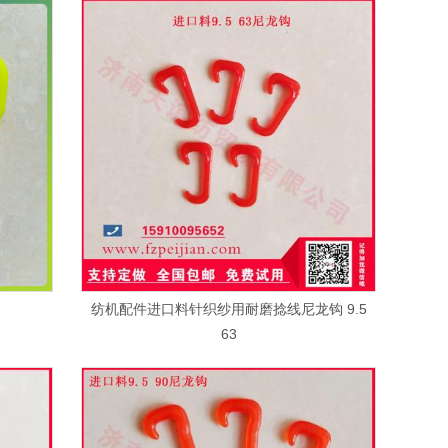
纺机配件进口料针织纱用耐磨捻线尼龙钩 9.5
63