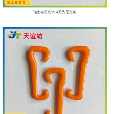
瑞士布雷克25.4系列尼龙钩