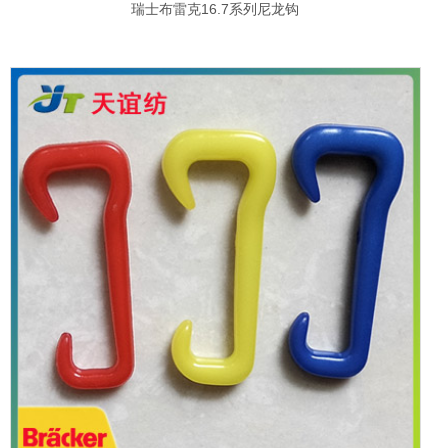
瑞士布雷克16.7系列尼龙钩