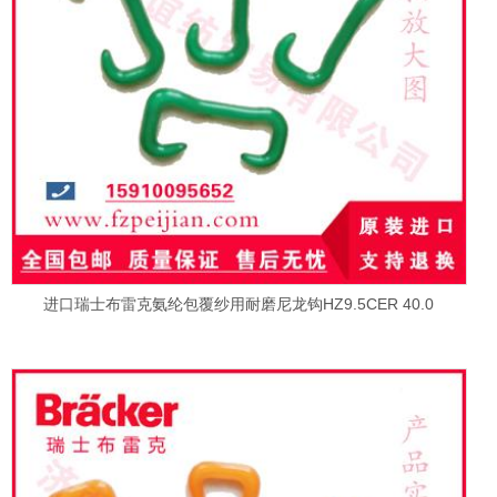
进口瑞士布雷克氨纶包覆纱用耐磨尼龙钩HZ9.5CER 40.0