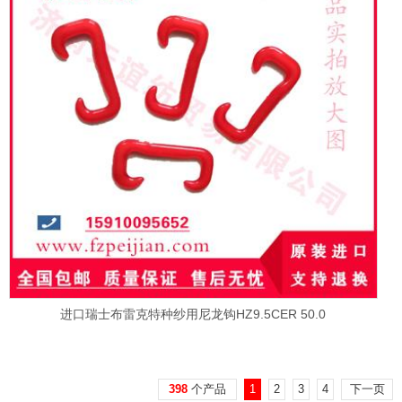
进口瑞士布雷克特种纱用尼龙钩HZ9.5CER 50.0
398
个产品
1
2
3
4
下一页