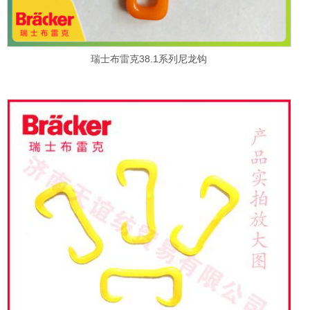
瑞士布雷克38.1系列尼龙钩