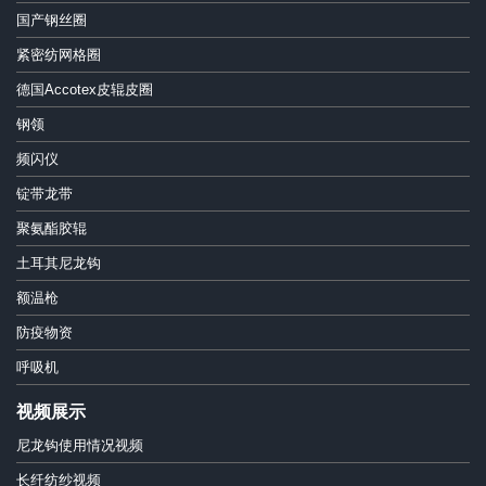
国产钢丝圈
紧密纺网格圈
德国Accotex皮辊皮圈
钢领
频闪仪
锭带龙带
聚氨酯胶辊
土耳其尼龙钩
额温枪
防疫物资
呼吸机
视频展示
尼龙钩使用情况视频
长纤纺纱视频