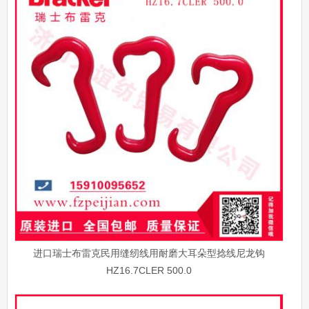
进口瑞士布雷克民用缝纫线用耐磨大耳朵型捻线尼龙钩
HZ16.7CLER 500.0