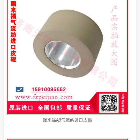
赐来福A8气流纺进口皮辊