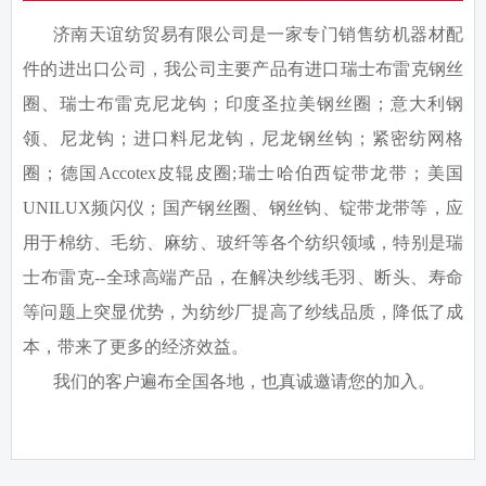
济南天谊纺贸易有限公司是一家专门销售纺机器材配
件的进出口公司，我公司主要产品有进口瑞士布雷克钢丝
圈、瑞士布雷克尼龙钩；印度圣拉美钢丝圈；意大利钢
领、尼龙钩；进口料尼龙钩，尼龙钢丝钩；紧密纺网格
圈；德国
Accotex
皮辊皮圈
;
瑞士哈伯西锭带龙带；美国
UNILUX
频闪仪；国产钢丝圈、钢丝钩、锭带龙带等，应
用于棉纺、毛纺、麻纺、玻纤等各个纺织领域，特别是瑞
士布雷克
--
全球高端产品，在解决纱线毛羽、断头、寿命
等问题上突显优势，为纺纱厂提高了纱线品质，降低了成
本，带来了更多的经济效益。
我们的客户遍布全国各地，也真诚邀请您的加入。