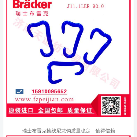
瑞士布雷克捻线尼龙钩质量稳定，值得信赖