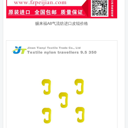
赐来福A8气流纺进口皮辊价格