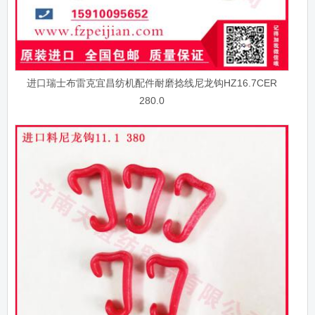
进口瑞士布雷克宜昌纺机配件耐磨捻线尼龙钩HZ16.7CER
280.0