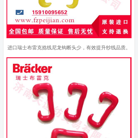
进口瑞士布雷克捻线尼龙钩断头少，有效提升纱线品质。