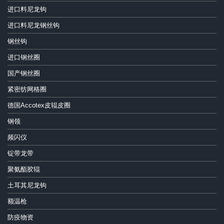
进口料尼龙钩
进口料尼龙钢丝钩
钢丝钩
进口钢丝圈
国产钢丝圈
紧密纺网格圈
德国Accotex皮辊皮圈
钢领
频闪仪
锭带龙带
聚氨酯胶辊
土耳其尼龙钩
额温枪
防疫物资