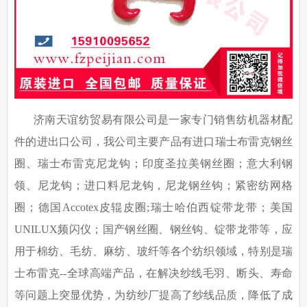
济南天谊纺贸易有限公司是一家专门销售纺机器材配
件的进出口公司，我公司主要产品有进口瑞士布雷克钢丝
圈、瑞士布雷克尼龙钩；印度圣拉美钢丝圈；意大利钢
领、尼龙钩；进口料尼龙钩，尼龙钢丝钩；紧密纺网格
圈；德国
Accotex
皮辊皮圈
;
瑞士哈伯西锭带龙带；美国
UNILUX
频闪仪；国产钢丝圈、钢丝钩、锭带龙带等，应
用于棉纺、毛纺、麻纺、玻纤等各个纺织领域，特别是瑞
士布雷克
--
全球高端产品，在解决纱线毛羽、断头、寿命
等问题上突显优势，为纺纱厂提高了纱线品质，降低了成