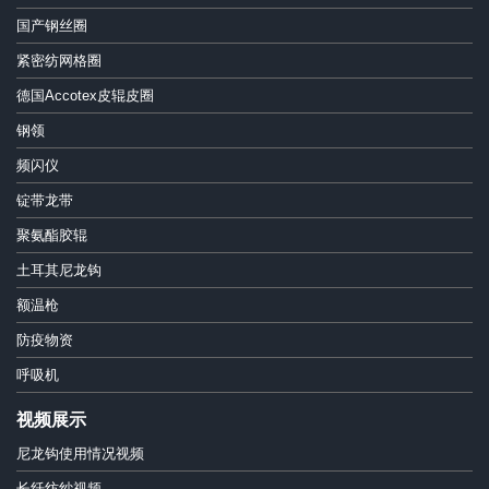
国产钢丝圈
紧密纺网格圈
德国Accotex皮辊皮圈
钢领
频闪仪
锭带龙带
聚氨酯胶辊
土耳其尼龙钩
额温枪
防疫物资
呼吸机
视频展示
尼龙钩使用情况视频
长纤纺纱视频