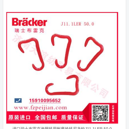
进口瑞士布雷克渔网线用耐磨捻线尼龙钩J11.1LER 50.0