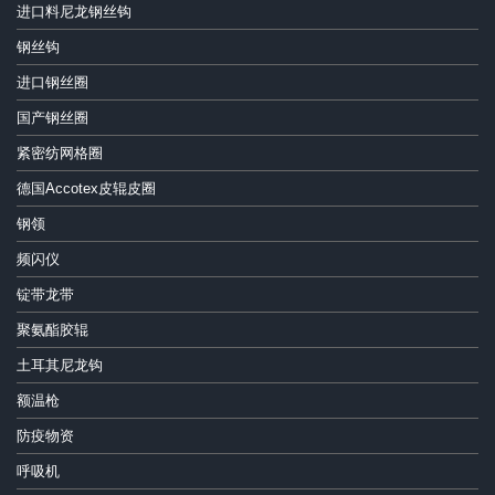
进口料尼龙钢丝钩
钢丝钩
进口钢丝圈
国产钢丝圈
紧密纺网格圈
德国Accotex皮辊皮圈
钢领
频闪仪
锭带龙带
聚氨酯胶辊
土耳其尼龙钩
额温枪
防疫物资
呼吸机