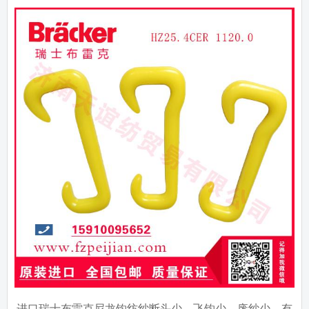
进口瑞士布雷克尼龙钩纺纱断头少，飞钩少，废纱少，有