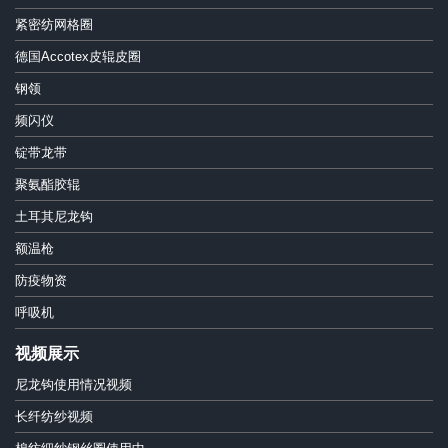
紧密纺网格圈
德国Accotex皮辊皮圈
钢领
频闪仪
锭带龙带
聚氨酯胶辊
土耳其尼龙钩
额温枪
防疫物资
呼吸机
视频展示
尼龙钩使用情况视频
长纤纺纱视频