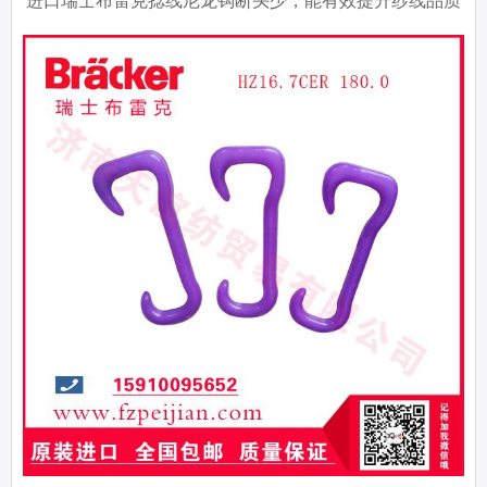
进口瑞士布雷克捻线尼龙钩断头少，能有效提升纱线品质