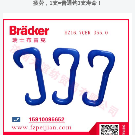
疲劳，1支=普通钩3支寿命！